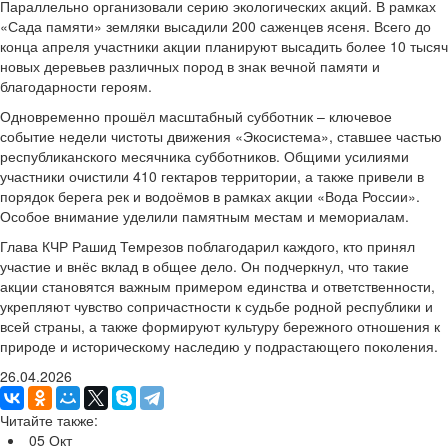
Параллельно организовали серию экологических акций. В рамках
«Сада памяти» земляки высадили 200 саженцев ясеня. Всего до
конца апреля участники акции планируют высадить более 10 тысяч
новых деревьев различных пород в знак вечной памяти и
благодарности героям.
Одновременно прошёл масштабный субботник – ключевое
событие недели чистоты движения «Экосистема», ставшее частью
республиканского месячника субботников. Общими усилиями
участники очистили 410 гектаров территории, а также привели в
порядок берега рек и водоёмов в рамках акции «Вода России».
Особое внимание уделили памятным местам и мемориалам.
Глава КЧР Рашид Темрезов поблагодарил каждого, кто принял
участие и внёс вклад в общее дело. Он подчеркнул, что такие
акции становятся важным примером единства и ответственности,
укрепляют чувство сопричастности к судьбе родной республики и
всей страны, а также формируют культуру бережного отношения к
природе и историческому наследию у подрастающего поколения.
26.04.2026
Читайте также:
05
Окт