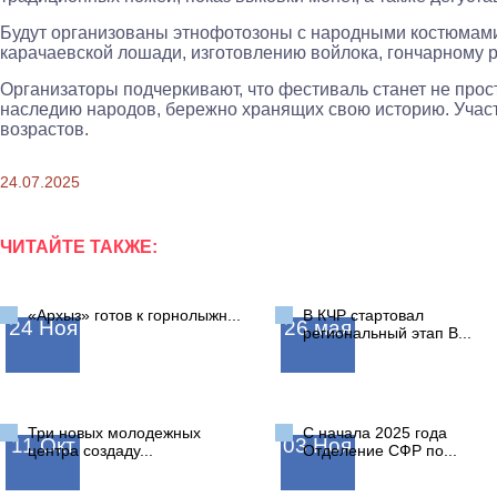
Будут организованы этнофотозоны с народными костюмами
карачаевской лошади, изготовлению войлока, гончарному р
Организаторы подчеркивают, что фестиваль станет не про
наследию народов, бережно хранящих свою историю. Участи
возрастов.
24.07.2025
ЧИТАЙТЕ ТАКЖЕ:
«Архыз» готов к горнолыжн...
В КЧР стартовал
24
Ноя
26
мая
региональный этап В...
Три новых молодежных
С начала 2025 года
11
Окт
03
Ноя
центра создаду...
Отделение СФР по...