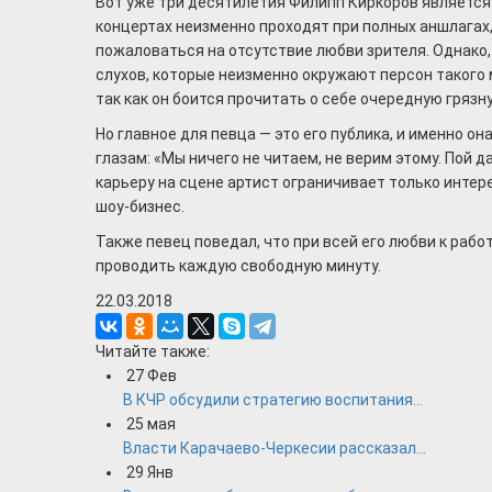
Вот уже три десятилетия Филипп Киркоров является 
концертах неизменно проходят при полных аншлагах
пожаловаться на отсутствие любви зрителя. Однако,
слухов, которые неизменно окружают персон такого 
так как он боится прочитать о себе очередную грязн
Но главное для певца — это его публика, и именно о
глазам: «Мы ничего не читаем, не верим этому. Пой д
карьеру на сцене артист ограничивает только интер
шоу-бизнес.
Также певец поведал, что при всей его любви к рабо
проводить каждую свободную минуту.
22.03.2018
Читайте также:
27
Фев
В КЧР обсудили стратегию воспитания...
25
мая
Власти Карачаево-Черкесии рассказал...
29
Янв