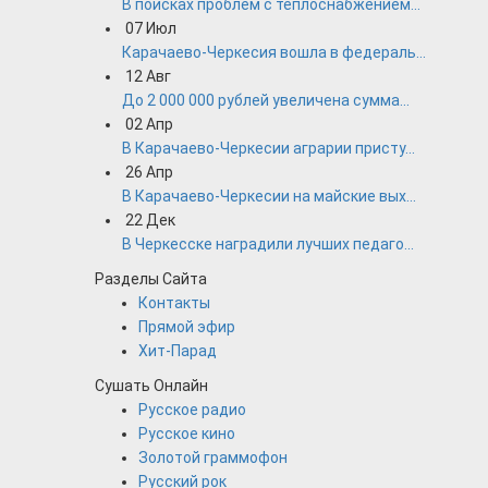
В поисках проблем с теплоснабжением...
07
Июл
Карачаево-Черкесия вошла в федераль...
12
Авг
До 2 000 000 рублей увеличена сумма...
02
Апр
В Карачаево-Черкесии аграрии присту...
26
Апр
В Карачаево-Черкесии на майские вых...
22
Дек
В Черкесске наградили лучших педаго...
Разделы Сайта
Контакты
Прямой эфир
Хит-Парад
Сушать Онлайн
Русское радио
Русское кино
Золотой граммофон
Русский рок