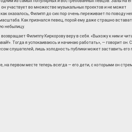
одним из самых популярных и востребованных певцов. Залы на е
, он участвует во множестве музыкальных проектов и не может
 как оказалось, Филипп до сих пор очень переживает по поводу н
масштаба. Как признался певец, порой ему даже страшно встават
ую небылицу.
на возвращает Филиппу Киркорову веру в себя. «Выхожу к ним и чит
авай!». Тогда я успокаиваюсь и начинаю работать», — говорит он. 
есом слушателей, лишь холодность публики может заставить его 
те, на первом месте теперь всегда — его дети, с которыми он стре