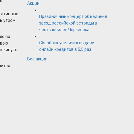
го
Акции
егативных
Праздничный концерт объединил
ь утром,
звезд российской эстрады в
честь юбилея Черкесска
аю по
Сбербанк увеличил выдачу
Свою
онлайн кредитов в 5,5 раз
покинуть
Все акции
мится