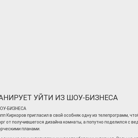
АНИРУЕТ УЙТИ ИЗ ШОУ-БИЗНЕСА
п Киркоров пригласил в свой особняк одну из телепрограмм, чт
рг от получившегося дизайна комнаты, а попутно поделился с в
орческими планами.