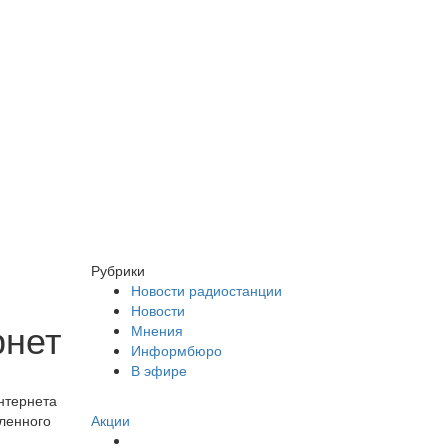
Рубрики
Новости радиостанции
Новости
рнет
Мнения
Информбюро
В эфире
нтернета
Акции
еленного