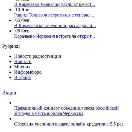
В Карачаево-Черкесии улучшат качест...
10
Янв
Рашид Темрезов встретился с генерал...
05
Фев
В Карачаевске завершили расследован...
08
Фев
Карачаево-Черкесия встретила открыт...
Рубрики
Новости радиостанции
Новости
Мнения
Информбюро
В эфире
Акции
Праздничный концерт объединил звезд российской
эстрады в честь юбилея Черкесска
Сбербанк увеличил выдачу онлайн кредитов в 5,5 раз