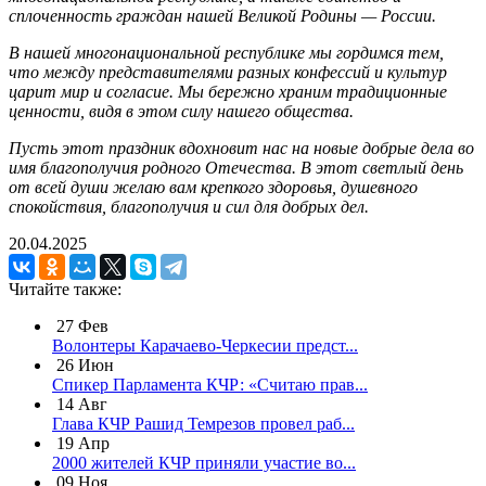
сплоченность граждан нашей Великой Родины — России.
В нашей многонациональной республике мы гордимся тем,
что между представителями разных конфессий и культур
царит мир и согласие. Мы бережно храним традиционные
ценности, видя в этом силу нашего общества.
Пусть этот праздник вдохновит нас на новые добрые дела во
имя благополучия родного Отечества. В этот светлый день
от всей души желаю вам крепкого здоровья, душевного
спокойствия, благополучия и сил для добрых дел.
20.04.2025
Читайте также:
27
Фев
Волонтеры Карачаево-Черкесии предст...
26
Июн
Спикер Парламента КЧР: «Считаю прав...
14
Авг
Глава КЧР Рашид Темрезов провел раб...
19
Апр
2000 жителей КЧР приняли участие во...
09
Ноя