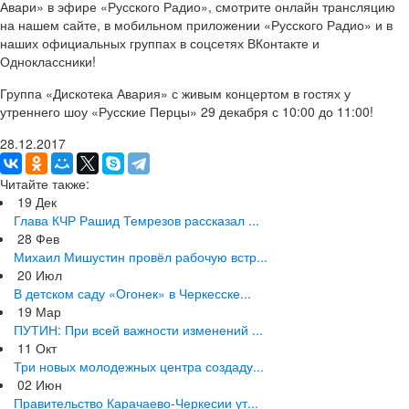
Авари» в эфире «Русского Радио», смотрите онлайн трансляцию
на нашем сайте, в мобильном приложении «Русского Радио» и в
наших официальных группах в соцсетях ВКонтакте и
Одноклассники!
Группа «Дискотека Авария» с живым концертом в гостях у
утреннего шоу «Русские Перцы» 29 декабря с 10:00 до 11:00!
28.12.2017
Читайте также:
19
Дек
Глава КЧР Рашид Темрезов рассказал ...
28
Фев
Михаил Мишустин провёл рабочую встр...
20
Июл
В детском саду «Огонек» в Черкесске...
19
Мар
ПУТИН: При всей важности изменений ...
11
Окт
Три новых молодежных центра создаду...
02
Июн
Правительство Карачаево-Черкесии ут...