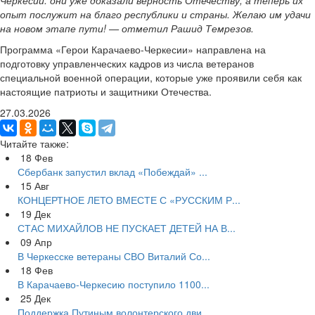
Черкесии: они уже доказали верность Отечеству, а теперь их
опыт послужит на благо республики и страны. Желаю им удачи
на новом этапе пути! — отметил Рашид Темрезов.
Программа «Герои Карачаево-Черкесии» направлена на
подготовку управленческих кадров из числа ветеранов
специальной военной операции, которые уже проявили себя как
настоящие патриоты и защитники Отечества.
27.03.2026
Читайте также:
18
Фев
Сбербанк запустил вклад «Побеждай» ...
15
Авг
КОНЦЕРТНОЕ ЛЕТО ВМЕСТЕ С «РУССКИМ Р...
19
Дек
СТАС МИХАЙЛОВ НЕ ПУСКАЕТ ДЕТЕЙ НА В...
09
Апр
В Черкесске ветераны СВО Виталий Со...
18
Фев
В Карачаево-Черкесию поступило 1100...
25
Дек
Поддержка Путиным волонтерского дви...