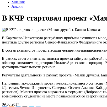
Мнения
Акции
В КЧР стартовал проект «Ма
В Карачаево-Черкесскую республику прибыли активисты молод
посетила другие регионы Северо-Кавказского Федерального ок
В состав активистов проекта вошли четыре интернациональны
В рамках своего визита активисты проекта займутся работой п
облагораживанием территории Нижне-Архызского городища. Кро
достопримечательности региона.
Результаты деятельности в рамках проекта «Маяки дружбы. Б
Напомним, молодежный проект межнационального согласия «Ма
(Дагестан, Чечня, Ингушетия, Северная Осетия-Алания, Кабар
регионов). Миссия проекта выражена в формуле: «Добровольны
возможность студентам на месте познакомиться со сверстниками
09.08.2017