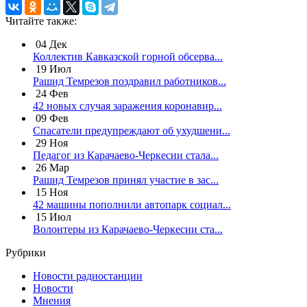
Читайте также:
04
Дек
Коллектив Кавказской горной обсерва...
19
Июл
Рашид Темрезов поздравил работников...
24
Фев
42 новых случая заражения коронавир...
09
Фев
Спасатели предупреждают об ухудшени...
29
Ноя
Педагог из Карачаево-Черкесии стала...
26
Мар
Рашид Темрезов принял участие в зас...
15
Ноя
42 машины пополнили автопарк социал...
15
Июл
Волонтеры из Карачаево-Черкесии ста...
Рубрики
Новости радиостанции
Новости
Мнения