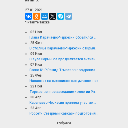
на авто.
27.01.2021
Читайте также:
02
Ноя
Глава Карачаево-Черкесии обратился ...
25
Фев
В столице Карачаево-Черкесии открыл...
09
Июн
В ауле Сары-Тюз продолжается активн...
07
Июл
Глава КЧР Рашид Темрезов поздравил ...
25
Фев
Напавших на силовиков злоумышленник...
22
Ноя
Торжественное заседание коллегии Уп...
30
Апр
Карачаево-Черкесия приняла участие ...
23
Авг
Россети Северный Кавказ» подготовил...
Рубрики