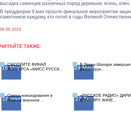
высадка саженцев различных пород деревьев: ясень, клен, б
В преддверии 9 мая прошло финальное мероприятие акции 
памятников каждому, кто погиб в годы Великой Отечествен
06.05.2023
ЧИТАЙТЕ ТАКЖЕ:
СМОТРИТЕ ФИНАЛ
В Эркен-Шахаре заверши
16
Мар
24
Мар
КОНКУРСА «МИСС РУССК...
реконструк...
Смена командования в
«РУССКОЕ РАДИО» ДАРИ
16
мая
27
Дек
Южном военном ...
КВАРТИРУ АННЕ...