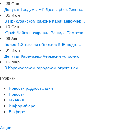
26
Фев
Депутат Госдумы РФ Джашарбек Уздено...
05
Июн
В Прикубанском районе Карачаево-Чер...
19
Сен
Юрий Чайка поздравил Рашида Темрезо...
06
Авг
Более 1,2 тысячи объектов КЧР подго...
01
Июн
Депутат Карачаево-Черкесии устроилс...
16
Мар
В Карачаевском городском округе нач...
Рубрики
Новости радиостанции
Новости
Мнения
Информбюро
В эфире
Акции