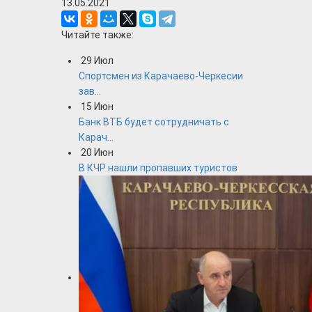
13.05.2021
Читайте также:
29
Июл
Спортсмен из Карачаево-Черкесии
зав...
15
Июн
Банк ВТБ будет сотрудничать с
Карач...
20
Июн
В КЧР нашли пропавших туристов