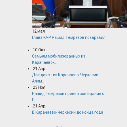
12
мая
Глава КЧР Рашид Темрезов поздравил
...
10
Окт
Семьям мобилизованных из
Карачаево-...
21
Апр
Дзюдоист из Карачаево-Черкесии
Алим...
23
Ноя
Рашид Темрезов провел совещание с
П...
21
Апр
В Карачаево-Черкесии до конца года
...