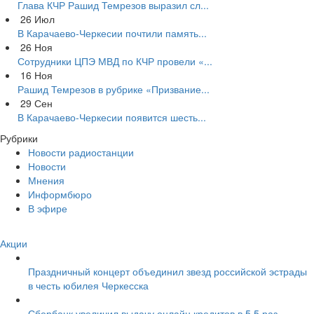
Глава КЧР Рашид Темрезов выразил сл...
26
Июл
В Карачаево-Черкесии почтили память...
26
Ноя
Сотрудники ЦПЭ МВД по КЧР провели «...
16
Ноя
Рашид Темрезов в рубрике «Призвание...
29
Сен
В Карачаево-Черкесии появится шесть...
Рубрики
Новости радиостанции
Новости
Мнения
Информбюро
В эфире
Акции
Праздничный концерт объединил звезд российской эстрады
в честь юбилея Черкесска
Сбербанк увеличил выдачу онлайн кредитов в 5,5 раз