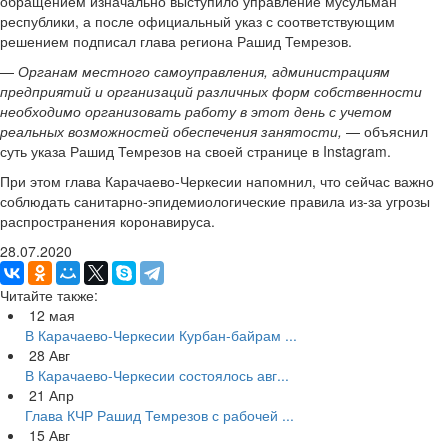
обращением изначально выступило управление мусульман
республики, а после официальный указ с соответствующим
решением подписал глава региона Рашид Темрезов.
—
Органам местного самоуправления, администрациям
предприятий и организаций различных форм собственности
необходимо организовать работу в этот день с учетом
реальных возможностей обеспечения занятости,
— объяснил
суть указа Рашид Темрезов на своей странице в Instagram.
При этом глава Карачаево-Черкесии напомнил, что сейчас важно
соблюдать санитарно-эпидемиологические правила из-за угрозы
распространения коронавируса.
28.07.2020
Читайте также:
12
мая
В Карачаево-Черкесии Курбан-байрам ...
28
Авг
В Карачаево-Черкесии состоялось авг...
21
Апр
Глава КЧР Рашид Темрезов с рабочей ...
15
Авг