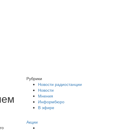
Рубрики
Новости радиостанции
Новости
нем
Мнения
Информбюро
В эфире
Акции
го