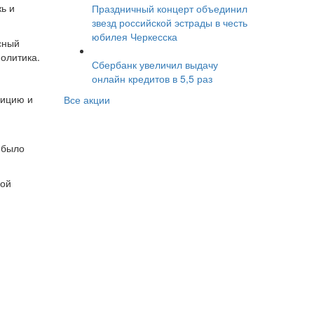
ь и
Праздничный концерт объединил
звезд российской эстрады в честь
юбилея Черкесска
сный
политика.
Сбербанк увеличил выдачу
онлайн кредитов в 5,5 раз
зицию и
Все акции
 было
ной