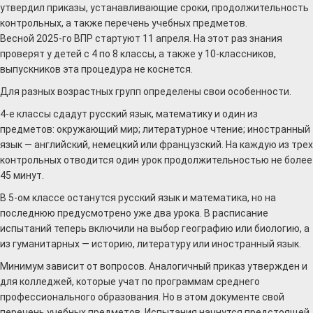
утвердил приказы, устанавливающие сроки, продолжительность
контрольных, а также перечень учебных предметов.
Весной 2025-го ВПР стартуют 11 апреля. На этот раз знания
проверят у детей с 4 по 8 классы, а также у 10-классников,
выпускников эта процедура не коснется.
Для разных возрастных групп определены свои особенности.
4-е классы сдадут русский язык, математику и один из
предметов: окружающий мир; литературное чтение; иностранный
язык — английский, немецкий или французский. На каждую из трех
контрольных отводится один урок продолжительностью не более
45 минут.
В 5-ом классе останутся русский язык и математика, но на
последнюю предусмотрено уже два урока. В расписание
испытаний теперь включили на выбор географию или биологию, а
из гуманитарных — историю, литературу или иностранный язык.
Минимум зависит от вопросов. Аналогичный приказ утвержден и
для колледжей, которые учат по программам среднего
профессионального образования. Но в этом документе свой
перечень учебных предметов. Испытания начнутся предстоящей