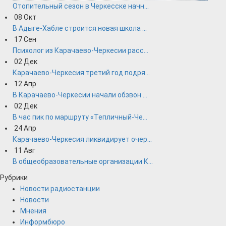
Отопительный сезон в Черкесске начн...
08
Окт
В Адыге-Хабле строится новая школа ...
17
Сен
Психолог из Карачаево-Черкесии расс...
02
Дек
Карачаево-Черкесия третий год подря...
12
Апр
В Карачаево-Черкесии начали обзвон ...
02
Дек
В час пик по маршруту «Тепличный-Че...
24
Апр
Карачаево-Черкесия ликвидирует очер...
11
Авг
В общеобразовательные организации К...
Рубрики
Новости радиостанции
Новости
Мнения
Информбюро