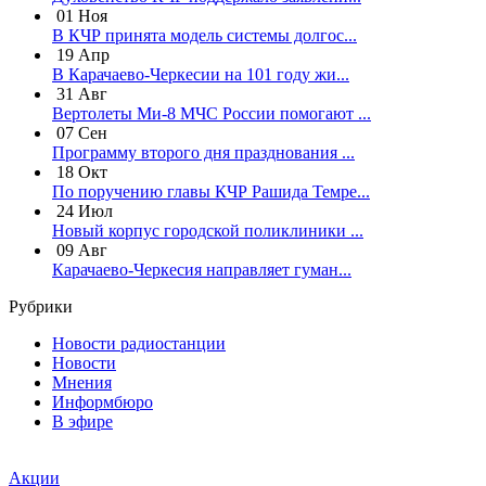
01
Ноя
В КЧР принята модель системы долгос...
19
Апр
В Карачаево-Черкесии на 101 году жи...
31
Авг
Вертолеты Ми-8 МЧС России помогают ...
07
Сен
Программу второго дня празднования ...
18
Окт
По поручению главы КЧР Рашида Темре...
24
Июл
Новый корпус городской поликлиники ...
09
Авг
Карачаево-Черкесия направляет гуман...
Рубрики
Новости радиостанции
Новости
Мнения
Информбюро
В эфире
Акции