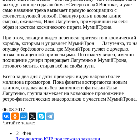
выходу в конце года альбома «СеверозападХВосток», и уже
само название трека вызывает прямую ассоциацию с
соответствующей эпохой. Главную роль в новом клипе
сыграл, ожидаемо, Илья Лагутенко, примеривший на себя
образ и костюм космического пирата МумийТрона.
При этом, локации видео переносят зрителя то в космический
корабль, которым и управляет МумийТрон — Лагутенко, то на
опушку берёзового леса, где МумийТрон гуляет с дочерью,
позже похищенной пришельцами. По сюжету видео, именно
похищение дочери превращает Лагутенко в МумийТрона,
готового мстить, стирая всё на своём пути.
Всего за два дня с даты премьеры видео набрало более
миллиона просмотров. Пока фанаты восторгаются новым
клипом, отдавая дань безграничности фантазии Ильи
Лагутенко, группа намекает на возможное продолжение
ретро-фантастических видеороликов с участием МумийТрона.
06.08.2017
Читайте также:
21
Фев
Духовенство КЧР поддержало заявлени...