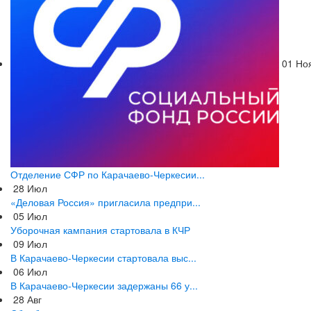
01
Но
Отделение СФР по Карачаево-Черкесии...
28
Июл
«Деловая Россия» пригласила предпри...
05
Июл
Уборочная кампания стартовала в КЧР
09
Июл
В Карачаево-Черкесии стартовала выс...
06
Июл
В Карачаево-Черкесии задержаны 66 у...
28
Авг