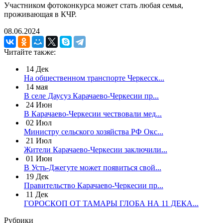
Участником фотоконкурса может стать любая семья,
проживающая в КЧР.
08.06.2024
Читайте также:
14
Дек
На общественном транспорте Черкесск...
14
мая
В селе Даусуз Карачаево-Черкесии пр...
24
Июн
В Карачаево-Черкесии чествовали мед...
02
Июл
Министру сельского хозяйства РФ Окс...
21
Июл
Жители Карачаево-Черкесии заключили...
01
Июн
В Усть-Джегуте может появиться свой...
19
Дек
Правительство Карачаево-Черкесии пр...
11
Дек
ГОРОСКОП ОТ ТАМАРЫ ГЛОБА НА 11 ДЕКА...
Рубрики