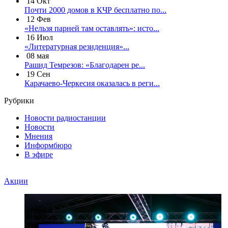
14
Окт
Почти 2000 домов в КЧР бесплатно по...
12
Фев
«Нельзя парней там оставлять»: исто...
16
Июл
«Литературная резиденция»...
08
мая
Рашид Темрезов: «Благодарен ре...
19
Сен
Карачаево-Черкесия оказалась в реги...
Рубрики
Новости радиостанции
Новости
Мнения
Информбюро
В эфире
Акции