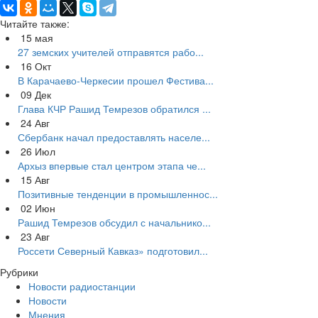
Читайте также:
15
мая
27 земских учителей отправятся рабо...
16
Окт
В Карачаево-Черкесии прошел Фестива...
09
Дек
Глава КЧР Рашид Темрезов обратился ...
24
Авг
Сбербанк начал предоставлять населе...
26
Июл
Архыз впервые стал центром этапа че...
15
Авг
Позитивные тенденции в промышленнос...
02
Июн
Рашид Темрезов обсудил с начальнико...
23
Авг
Россети Северный Кавказ» подготовил...
Рубрики
Новости радиостанции
Новости
Мнения