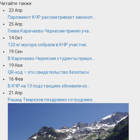
Читайте также:
23
Апр
Парламент КЧР рассматривает законоп...
25
Апр
Глава Карачаево-Черкесии принял уча...
14
Окт
120 кг мусора собрали в КЧР участни...
19
Сен
В Карачаево-Черкесии студенты пришл...
19
Ноя
QR-код – это свидетельство безопасн...
16
Фев
В КЧР на 13 подстанциях обновили ко...
21
Апр
Рашид Темрезов поздравил сотруднико...