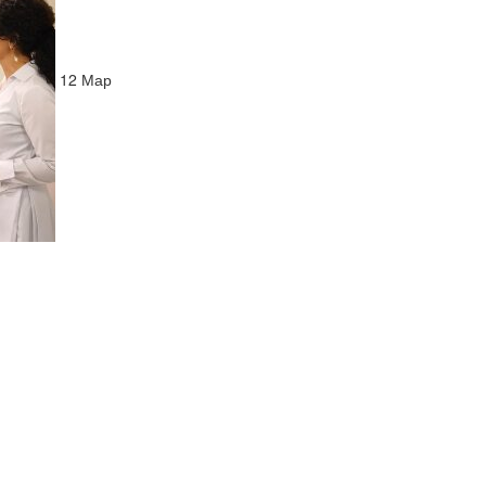
12
Мар