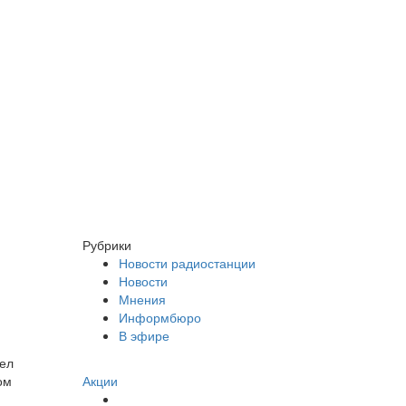
Рубрики
Новости радиостанции
Новости
Мнения
Информбюро
В эфире
вел
Акции
ом