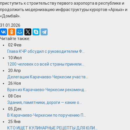
приступить к строительству первого аэропорта в республике и
продолжить модернизацию инфраструктуры курортов «Архыз» и
«Домбай».
31.01.2026
Читайте также:
02
Фев
Глава КЧР обсудил с руководителем Ф...
10
Июл
1200 человек со всей страны приняли...
20
Апр
Делегация Карачаево-Черкесии участв...
26
Ноя
Врач из Карачаево-Черкесии рекоменд...
08
Сен
Здания, памятники, дороги — какие о...
05
Дек
В Карачаево-Черкесии по поручению П...
25
Янв
КТО ИЩЕТ КУЛИНАРНЫЕ РЕЦЕПТЫ ДЛЯ ЮЛИ...