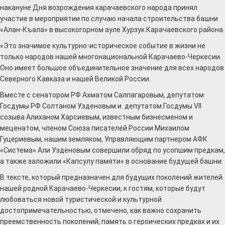
накануне Дня возрождения карачаевского народа принял
участие в мероприятии по случаю начала строительства башни
«Алан-Къала» в высокогорном ауле Хурзук Карачаевского района.
«Это значимое культурно-историческое событие в жизни не
только народов нашей многонациональной Карачаево-Черкесии.
Оно имеет большое объединительное значение для всех народов
Северного Кавказа и нашей Великой России.
Вместе с сенатором РФ Ахматом Салпагаровым, депутатом
Госдумы РФ Солтаном Узденовым и депутатом Госдумы VII
созыва Алиханом Харсиевым, известным бизнесменом и
меценатом, членом Союза писателей России Михаилом
Гуцериевым, нашим земляком, Управляющим партнером АФК
«Система» Али Узденовым совершили обряд по усопшим предкам,
а также заложили «Капсулу памяти» в основание будущей башни.
В тексте, который предназначен для будущих поколений жителей
нашей родной Карачаево-Черкесии, к гостям, которые будут
любоваться новой туристической и культурной
достопримечательностью, отмечено, как важно сохранить
преемственность поколений, память о героических предках и их