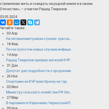
стремление жить и созидать на родной земле и в своем
Отечестве», — отметил Рашид Темрезов.
03.05.2024
Читайте также:
03
Апр
На пятикилометровом отрезке трассы ...
18
Фев
Почти полсотни новых случаев инфици...
14
Апр
Рашид Темрезов призвал жителей КЧР ...
31
Дек
Депутат дал подробности о продлении...
26
Ноя
Спортсмен из КЧР взял бронзу на тур...
02
Июл
Министру сельского хозяйства РФ Окс...
27
Мар
В парламенте Карачаево-Черкесской Р...
09
Ноя