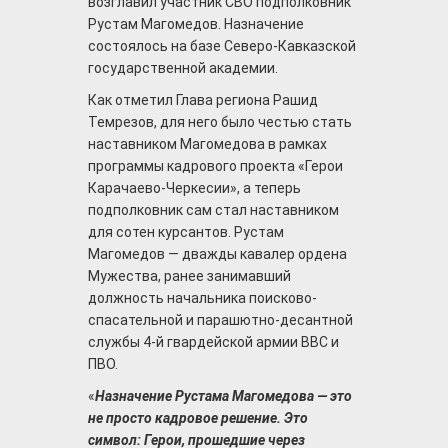
возглавил участник СВО подполковник
Рустам Магомедов. Назначение
состоялось на базе Северо-Кавказской
государственной академии.
Как отметил Глава региона Рашид
Темрезов, для него было честью стать
наставником Магомедова в рамках
программы кадрового проекта «Герои
Карачаево-Черкесии», а теперь
подполковник сам стал наставником
для сотен курсантов. Рустам
Магомедов — дважды кавалер ордена
Мужества, ранее занимавший
должность начальника поисково-
спасательной и парашютно-десантной
службы 4-й гвардейской армии ВВС и
ПВО.
«
Назначение Рустама Магомедова — это
не просто кадровое решение. Это
символ: Герои, прошедшие через