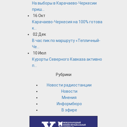
На выборы в Карачаево-Черкесии
приш...
16
Окт
Карачаево-Черкесия на 100% готова
к...
02
Дек
В час пик по маршруту «Тепличный-
Че...
10
Июл
Курорты Северного Кавказа активно
п...
Рубрики
Новости радиостанции
Новости
Мнения
Информбюро
В эфире