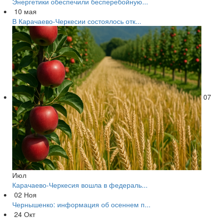
Энергетики обеспечили бесперебойную...
10
мая
В Карачаево-Черкесии состоялось отк...
07
Июл
Карачаево-Черкесия вошла в федераль...
02
Ноя
Чернышенко: информация об осеннем п...
24
Окт