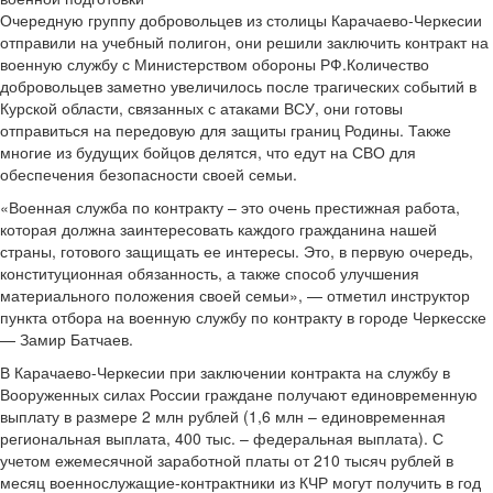
Очередную группу добровольцев из столицы Карачаево-Черкесии
отправили на учебный полигон, они решили заключить контракт на
военную службу с Министерством обороны РФ.Количество
добровольцев заметно увеличилось после трагических событий в
Курской области, связанных с атаками ВСУ, они готовы
отправиться на передовую для защиты границ Родины. Также
многие из будущих бойцов делятся, что едут на СВО для
обеспечения безопасности своей семьи.
«Военная служба по контракту – это очень престижная работа,
которая должна заинтересовать каждого гражданина нашей
страны, готового защищать ее интересы. Это, в первую очередь,
конституционная обязанность, а также способ улучшения
материального положения своей семьи», — отметил инструктор
пункта отбора на военную службу по контракту в городе Черкесске
— Замир Батчаев.
В Карачаево-Черкесии при заключении контракта на службу в
Вооруженных силах России граждане получают единовременную
выплату в размере 2 млн рублей (1,6 млн – единовременная
региональная выплата, 400 тыс. – федеральная выплата). С
учетом ежемесячной заработной платы от 210 тысяч рублей в
месяц военнослужащие-контрактники из КЧР могут получить в год