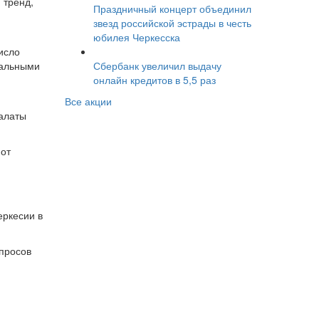
 тренд,
Праздничный концерт объединил
звезд российской эстрады в честь
юбилея Черкесска
исло
Сбербанк увеличил выдачу
мальными
онлайн кредитов в 5,5 раз
Все акции
алаты
 от
еркесии в
опросов