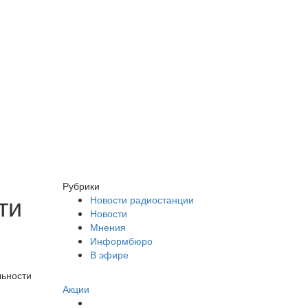
Рубрики
ти
Новости радиостанции
Новости
Мнения
Информбюро
В эфире
льности
Акции