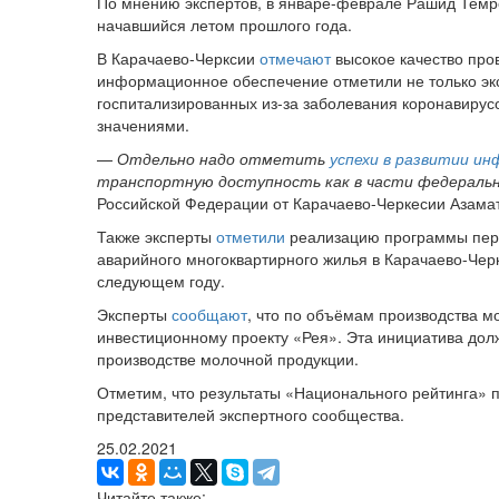
По мнению экспертов, в январе-феврале Рашид Темр
начавшийся летом прошлого года.
В Карачаево-Черксии
отмечают
высокое качество про
информационное обеспечение отметили не только эк
госпитализированных из-за заболевания коронавирус
значениями.
—
Отдельно надо отметить
успехи в развитии и
транспортную доступность как в части федеральн
Российской Федерации от Карачаево-Черкесии Азамат
Также эксперты
отметили
реализацию программы пере
аварийного многоквартирного жилья в Карачаево-Чер
следующем году.
Эксперты
сообщают
, что по объёмам производства м
инвестиционному проекту «Рея». Эта инициатива долж
производстве молочной продукции.
Отметим, что результаты «Национального рейтинга» 
представителей экспертного сообщества.
25.02.2021
Читайте также: