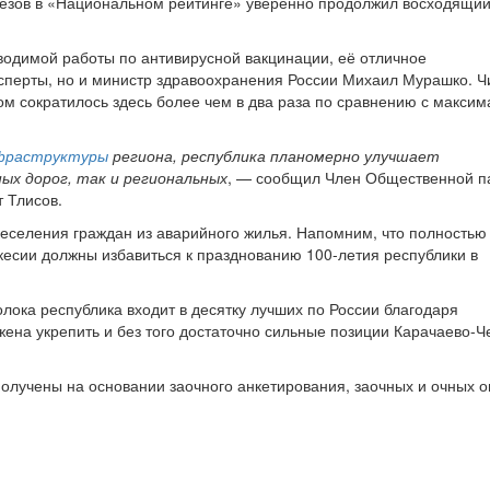
езов в «Национальном рейтинге» уверенно продолжил восходящий
водимой работы по антивирусной вакцинации, её отличное
сперты, но и министр здравоохранения России Михаил Мурашко. Ч
ом сократилось здесь более чем в два раза по сравнению с макси
нфраструктуры
региона, республика планомерно улучшает
ых дорог, так и региональных
, — сообщил Член Общественной п
 Тлисов.
селения граждан из аварийного жилья. Напомним, что полностью
кесии должны избавиться к празднованию 100-летия республики в
олока республика входит в десятку лучших по России благодаря
ена укрепить и без того достаточно сильные позиции Карачаево-Ч
получены на основании заочного анкетирования, заочных и очных 